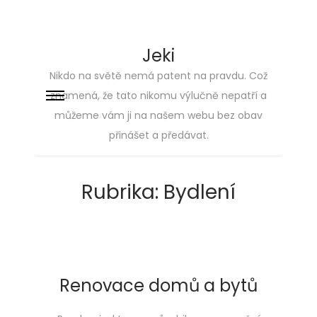
Jeki
Nikdo na světě nemá patent na pravdu. Což
znamená, že tato nikomu výlučně nepatří a
Skip
Skip
můžeme vám ji na našem webu bez obav
to
to
přinášet a předávat.
navigation
content
Rubrika:
Bydlení
Renovace domů a bytů