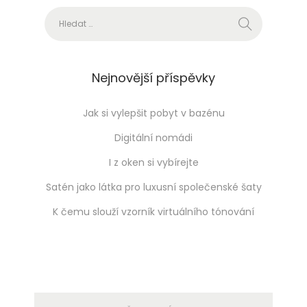
příspěvků
Vyhledávání
Nejnovější příspěvky
Jak si vylepšit pobyt v bazénu
Digitální nomádi
I z oken si vybírejte
Satén jako látka pro luxusní společenské šaty
K čemu slouží vzorník virtuálního tónování