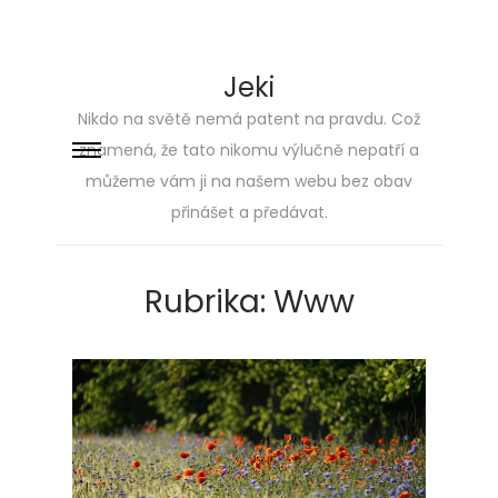
Jeki
Nikdo na světě nemá patent na pravdu. Což
znamená, že tato nikomu výlučně nepatří a
Skip
Skip
můžeme vám ji na našem webu bez obav
to
to
přinášet a předávat.
navigation
content
Rubrika:
Www