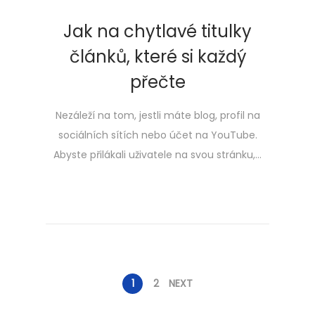
Jak na chytlavé titulky
článků, které si každý
přečte
Nezáleží na tom, jestli máte blog, profil na
sociálních sítích nebo účet na YouTube.
Abyste přilákali uživatele na svou stránku,…
Stránkování
1
2
NEXT