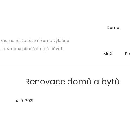
Domů
 znamená, že tato nikomu výlučně
bez obav přinášet a předávat.
Muži
Pe
Renovace domů a bytů
P
4. 9. 2021
2
o
.
s
5
t
.