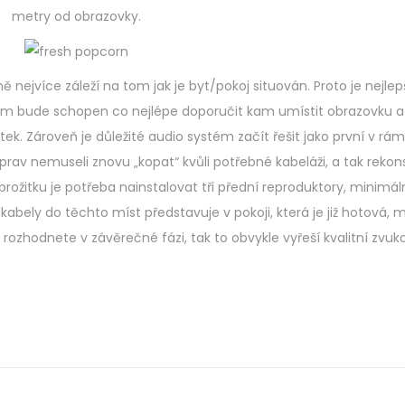
metry od obrazovky.
nejvíce záleží na tom jak je byt/pokoj situován. Proto je nejlepš
ám bude schopen co nejlépe doporučit kam umístit obrazovku a 
ek. Zároveň je důležité audio systém začít řešit jako první v rám
av nemuseli znovu „kopat“ kvůli potřebné kabeláži, a tak rekons
prožitku je potřeba nainstalovat tři přední reproduktory, minimá
abely do těchto míst představuje v pokoji, která je již hotová,
rozhodnete v závěrečné fázi, tak to obvykle vyřeší kvalitní zvuko