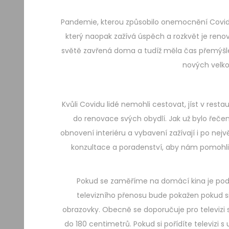
Pandemie, kterou způsobilo onemocnění Covid 
který naopak zažívá úspěch a rozkvět je reno
světě zavřená doma a tudíž měla čas přemýšlet 
nových velko
Kvůli Covidu lidé nemohli cestovat, jíst v resta
do renovace svých obydlí. Jak už bylo řečen
obnovení interiéru a vybavení zažívají i po nejv
konzultace a poradenství, aby nám pomohli
Pokud se zaměříme na domácí kina je pods
televizního přenosu bude pokažen pokud si 
obrazovky. Obecně se doporučuje pro televizi
do 180 centimetrů. Pokud si pořídíte televizi 