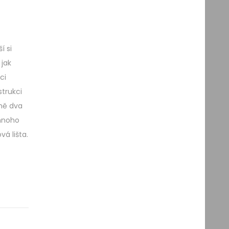
í si
jak
ci
trukci
lně dva
 mnoho
vá lišta.