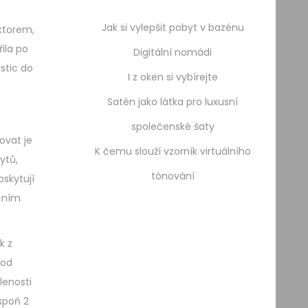
Jak si vylepšit pobyt v bazénu
ktorem,
ila po
Digitální nomádi
stic do
I z oken si vybírejte
Satén jako látka pro luxusní
společenské šaty
tovat je
K čemu slouží vzorník virtuálního
ytů,
tónování
oskytují
čním
k z
 od
lenosti
espoň 2