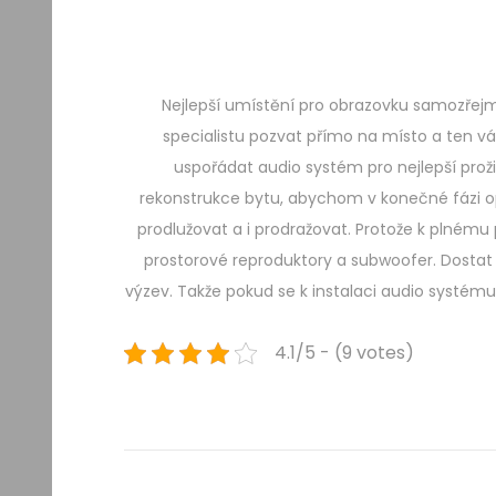
Nejlepší umístění pro obrazovku samozřejmě 
specialistu pozvat přímo na místo a ten v
uspořádat audio systém pro nejlepší prožit
rekonstrukce bytu, abychom v konečné fázi opr
prodlužovat a i prodražovat. Protože k plnému 
prostorové reproduktory a subwoofer. Dostat k
výzev. Takže pokud se k instalaci audio systému 
4.1/5 - (9 votes)
Navigace
Previous
O
post:
r
pro
g
a