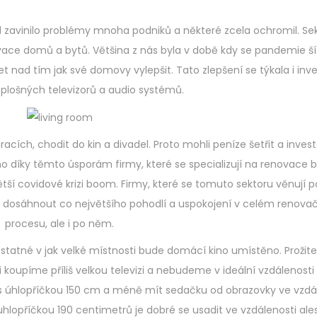
e
2
d
0
zavinilo problémy mnoha podniků a některé zcela ochromil. Se
o
2
vace domů a bytů. Většina z nás byla v době kdy se pandemie šíř
n
3
nad tím jak své domovy vylepšit. Tato zlepšení se týkala i inve
plošných televizorů a audio systémů.
uracích, chodit do kin a divadel. Proto mohli peníze šetřit a inves
o díky těmto úsporám firmy, které se specializují na renovace b
ětší covidové krizi boom. Firmy, které se tomuto sektoru věnují p
 dosáhnout co největšího pohodlí a uspokojení v celém renova
procesu, ale i po něm.
tatné v jak velké místnosti bude domácí kino umístěno. Prožite
koupíme příliš velkou televizi a nebudeme v ideální vzdálenosti
 s úhlopříčkou 150 cm a méně mít sedačku od obrazovky ve vzdá
s uhlopříčkou 190 centimetrů je dobré se usadit ve vzdálenosti al