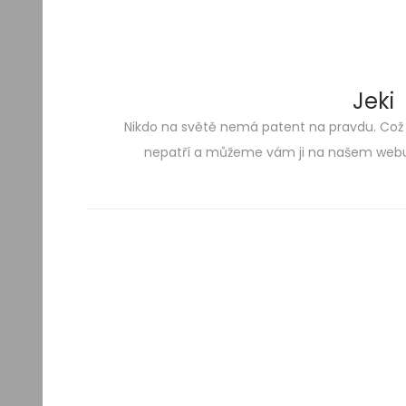
Jeki
Nikdo na světě nemá patent na pravdu. Což
Skip
Skip
nepatří a můžeme vám ji na našem webu 
to
to
navigation
content