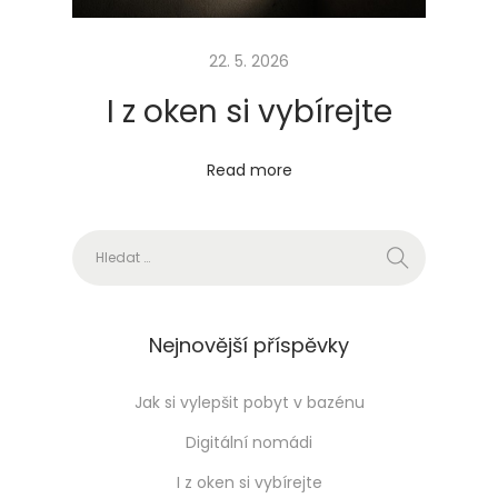
?
22. 5. 2026
I z oken si vybírejte
Read more
Vyhledávání
Nejnovější příspěvky
Jak si vylepšit pobyt v bazénu
Digitální nomádi
I z oken si vybírejte