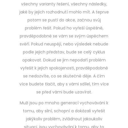
všechny varianty řešení, všechny následky,
jaké by jejich rozhodnutí mohlo mít. A teprve
potom se pustí do akce, začnou svůj
problém řešit. Pokud ho vyřeší úspěšně,
pravděpodobně se vám se svým úspěchem
svěří. Pokud neuspějí, nebo výsledek nebude
podle jejich představ, bude se celý cyklus
opakovat. Dokud se jim nepodaří problém
vyřešit k jejich spokojenosti, pravděpodobně
se nedozvíte, co se skutečně děje. A čím
více budete tlačit, aby s vámi sdílel, tím více
se před vámi bude uzavírat.
Muži jsou po mnoho generací vychováváni k
tomu, aby silní, schopní a dokázali vyřešit
jakýkoliv problém, zvládnout jakoukoliv
situaci. jsou vychováváni k tomu, aby to