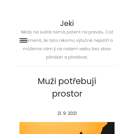
Jeki
Nikdo na světě nemá patent na pravdu. Což
znamená, že tato nikomu výlučně nepatří a
Skip
Skip
můžeme vám ji na našem webu bez obav
to
to
přinášet a předávat.
navigation
content
Muži potřebují
prostor
P
21. 9. 2021
o
s