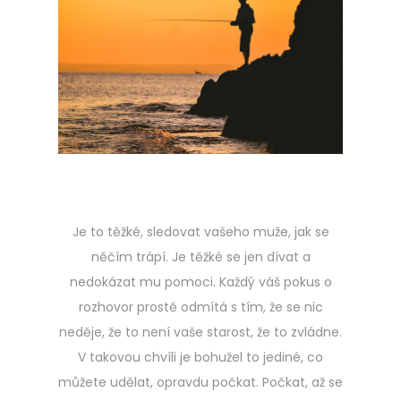
t
e
d
o
n
Je to těžké, sledovat vašeho muže, jak se
něčím trápí. Je těžké se jen dívat a
nedokázat mu pomoci. Každý váš pokus o
rozhovor prostě odmítá s tím, že se nic
neděje, že to není vaše starost, že to zvládne.
V takovou chvíli je bohužel to jediné, co
můžete udělat, opravdu počkat. Počkat, až se