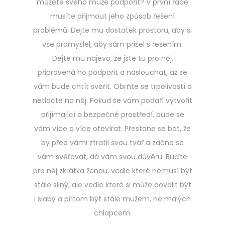
můžete svého muže podpořit? V první řadě
musíte přijmout jeho způsob řešení
problémů. Dejte mu dostatek prostoru, aby si
vše promyslel, aby sám přišel s řešením.
Dejte mu najevo, že jste tu pro něj,
připravená ho podpořit a naslouchat, až se
vám bude chtít svěřit. Obrňte se trpělivostí a
netlačte na něj. Pokud se vám podaří vytvořit
přijímající a bezpečné prostředí, bude se
vám více a více otevírat. Přestane se bát, že
by před vámi ztratil svou tvář a začne se
vám svěřovat, dá vám svou důvěru. Buďte
pro něj zkrátka ženou, vedle které nemusí být
stále silný, ale vedle které si může dovolit být
i slabý a přitom být stále mužem, ne malých
chlapcem.