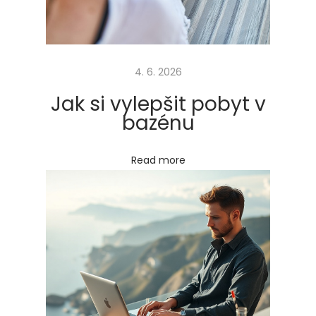
t
ů
Next
J
4. 6. 2026
post:
a
k
Jak si vylepšit pobyt v
s
bazénu
i
n
Read more
a
i
n
t
e
r
n
e