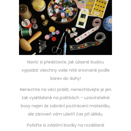
Navíc si představte, jak úžasně budou
vypadat všechny vaše nitě srovnané podle
barev do duhy!
Nenechte na věci prášit, nenechávejte je jen
tak vyskládané na poličkách – uzavíratelné
boxy nejen že zabrání poztrácení materiálu,
ale zároveň vám ušetří čas při úklidu.
Pořiďte si zvláštní boxíky na rozdělané