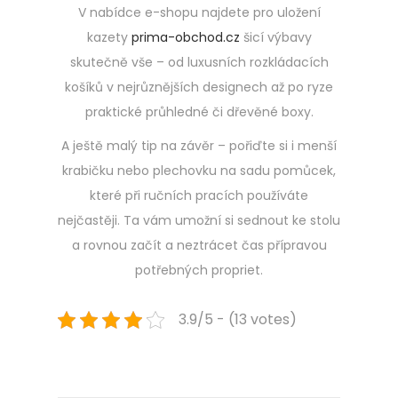
V nabídce e-shopu najdete pro uložení
kazety
prima-obchod.cz
šicí výbavy
skutečně vše – od luxusních rozkládacích
košíků v nejrůznějších designech až po ryze
praktické průhledné či dřevěné boxy.
A ještě malý tip na závěr – pořiďte si i menší
krabičku nebo plechovku na sadu pomůcek,
které při ručních pracích používáte
nejčastěji. Ta vám umožní si sednout ke stolu
a rovnou začít a neztrácet čas přípravou
potřebných propriet.
3.9/5 - (13 votes)
Navigace
Previous
C
post:
o
u