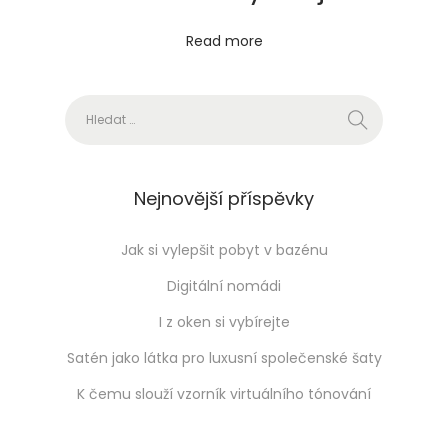
s
Read more
t
e
Vyhledávání
m
i
v
á
Nejnovější příspěvky
m
s
Jak si vylepšit pobyt v bazénu
a
Digitální nomádi
m
I z oken si vybírejte
o
Satén jako látka pro luxusní společenské šaty
t
n
K čemu slouží vzorník virtuálního tónování
ý
m