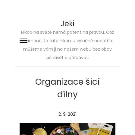
Jeki
Nikdo na světě nemá patent na pravdu. Což
znamená, že tato nikomu výlučně nepatří a
Skip
Skip
můžeme vám ji na našem webu bez obav
to
to
přinášet a předávat.
navigation
content
Organizace šicí
dílny
P
2. 9. 2021
2
o
.
s
5