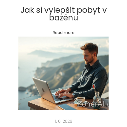
i
Jak si vylepšit pobyt v
r
bazénu
m
ě
Read more
p
r
á
c
i
a
c
o
v
e
f
1. 6. 2026
i