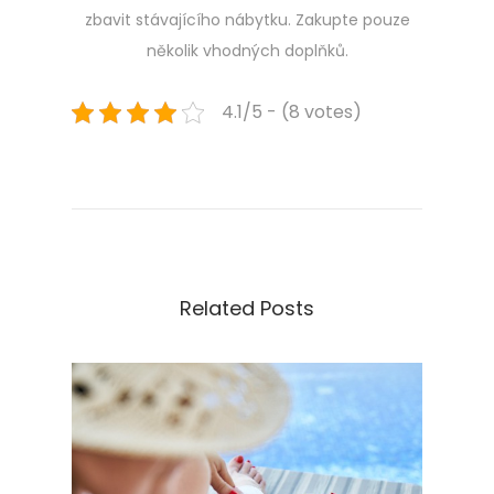
zbavit stávajícího nábytku. Zakupte pouze
několik vhodných doplňků.
4.1/5 - (8 votes)
Navigace
Previous
D
post:
o
pro
s
u
příspěvek
p
e
Related Posts
r
p
o
t
r
a