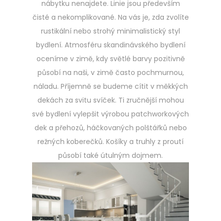
nábytku nenajdete. Linie jsou především
čisté a nekomplikované. Na vás je, zda zvolíte
rustikální nebo strohý minimalistický styl
bydlení. Atmosféru skandinávského bydlení
oceníme v zimě, kdy světlé barvy pozitivně
působí na naši, v zimě často pochmurnou,
náladu. Příjemně se budeme cítit v měkkých
dekách za svitu svíček. Ti zručnější mohou
své bydlení vylepšit výrobou patchworkových
dek a přehozů, háčkovaných polštářků nebo
režných koberečků. Košíky a truhly z proutí
působí také útulným dojmem.