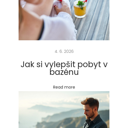
v
i
n
p
r
á
4. 6. 2026
v
e
Jak si vylepšit pobyt v
m
bazénu
p
a
Read more
t
ř
í
i
c