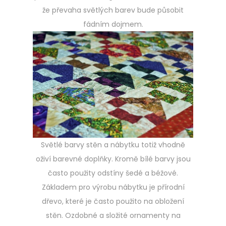
že převaha světlých barev bude působit
fádním dojmem.
Světlé barvy stěn a nábytku totiž vhodně
oživí barevné doplňky. Kromě bílé barvy jsou
často použity odstíny šedé a béžové.
Základem pro výrobu nábytku je přírodní
dřevo, které je často použito na obložení
stěn. Ozdobné a složité ornamenty na