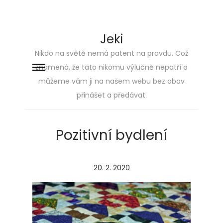
Jeki
Nikdo na světě nemá patent na pravdu. Což
znamená, že tato nikomu výlučně nepatří a
Skip
Skip
můžeme vám ji na našem webu bez obav
to
to
přinášet a předávat.
navigation
content
Pozitivní bydlení
P
20. 2. 2020
2
o
.
s
5
t
.