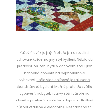
e
2
d
0
o
2
n
3
Každý člověk je jiný. Protože jsme rozdílní,
vyhovuje každému jiný styl bydlení. Někdo dá
přednost zařízení bytu v dobovém stylu, jiný
nenechá dopustit na nejmodernější
vybavení.
Stále více oblíbené je takzvané
skandinávské bydlení.
Možná proto, že světlé
vybavení, nábytek i barvy stěn působí na
člověka pozitivním a čistým dojmem. Bydlení
působí vzdušně a elegantně. Neznamená to,