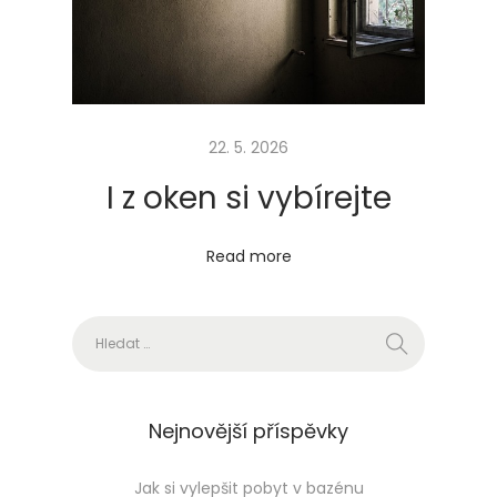
ř
i
v
y
d
22. 5. 2026
ě
I z oken si vybírejte
l
a
Read more
t
v
Vyhledávání
ú
t
l
é
Nejnovější příspěvky
m
v
Jak si vylepšit pobyt v bazénu