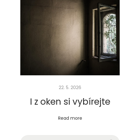
e
22. 5. 2026
I z oken si vybírejte
Read more
Vyhledávání