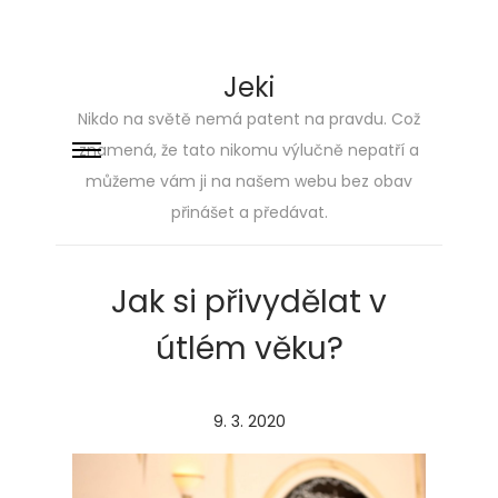
Jeki
Nikdo na světě nemá patent na pravdu. Což
znamená, že tato nikomu výlučně nepatří a
Skip
Skip
můžeme vám ji na našem webu bez obav
to
to
přinášet a předávat.
navigation
content
Jak si přivydělat v
útlém věku?
P
9. 3. 2020
2
o
.
s
5