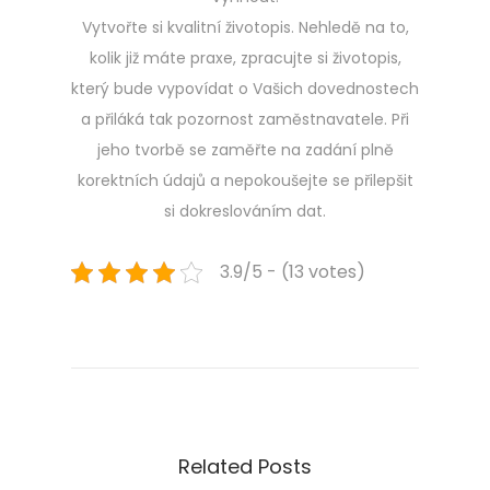
Vytvořte si kvalitní životopis. Nehledě na to,
kolik již máte praxe, zpracujte si životopis,
který bude vypovídat o Vašich dovednostech
a přiláká tak pozornost zaměstnavatele. Při
jeho tvorbě se zaměřte na zadání plně
korektních údajů a nepokoušejte se přilepšit
si dokreslováním dat.
3.9/5 - (13 votes)
Navigace
Previous
P
post:
o
pro
z
i
příspěvek
t
i
Related Posts
v