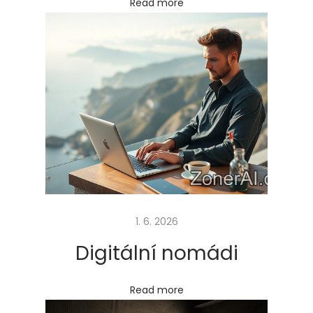
Read more
n
é
z
á
s
a
d
y
r
e
k
1. 6. 2026
l
Digitální nomádi
a
m
Read more
a
c