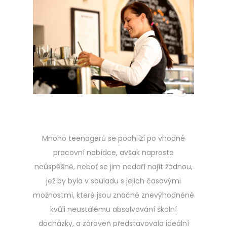
t
.
e
2
d
0
o
2
n
3
Mnoho teenagerů se poohlíží po vhodné
pracovní nabídce, avšak naprosto
neúspěšně, neboť se jim nedaří najít žádnou,
jež by byla v souladu s jejich časovými
možnostmi, které jsou značně znevýhodněné
kvůli neustálému absolvování školní
docházky, a zároveň představovala ideální