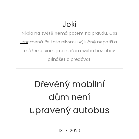
Jeki
Nikdo na světě nemá patent na pravdu. Což
znamená, že tato nikomu výlučně nepatří a
Skip
Skip
můžeme vám ji na našem webu bez obav
to
to
přinášet a předávat.
navigation
content
Dřevěný mobilní
dům není
upravený autobus
P
13. 7. 2020
2