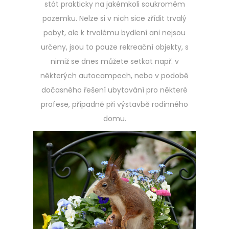
stát prakticky na jakémkoli soukromém
pozemku. Nelze si v nich sice zřídit trvalý
pobyt, ale k trvalému bydlení ani nejsou
určeny, jsou to pouze rekreační objekty, s
nimiž se dnes můžete setkat např. v
některých autocampech, nebo v podobě
dočasného řešení ubytování pro některé
profese, případně při výstavbě rodinného
domu.