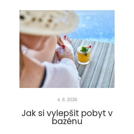
m
ě
ř
e
n
í
s
p
o
t
ř
e
4. 6. 2026
b
y
Jak si vylepšit pobyt v
p
bazénu
a