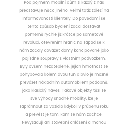
Pod pojmem mobilní dům si každý z nás
představuje něco jiného. Velmi totiž záleží na
informovanosti klientely. Do povědomí se
tento způsob bydlení začal dostávat
poměrně rychle již krátce po sametové
revoluci, otevřením hranic na západ se k
nám začaly dovážet domy koncipované jako
pojízdné soupravy s vlastním podvozkem.
Byly ovšem nezateplené, jejich hmotnost se
pohybovala kolem dvou tun a bylo je možné
převážet nákladním automobilem podobně,
jako klasický návěs. Takové objekty těží ze
své výhody snadné mobility, lze je
zapřáhnout za vozidlo kdykoli v průběhu roku
a převézt je tam, kam se nám zachce.
Nevyžadují ani stavební ohlášení a mohou