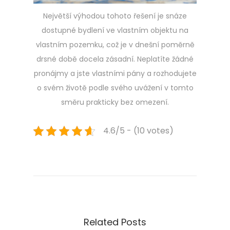
Největší výhodou tohoto řešení je snáze
dostupné bydlení ve vlastním objektu na
vlastním pozemku, což je v dnešní poměrně
drsné době docela zásadní. Neplatíte žádné
pronájmy a jste vlastními pány a rozhodujete
o svém životě podle svého uvážení v tomto
směru prakticky bez omezení.
4.6/5 - (10 votes)
Navigace
Previous
P
post:
r
pro
o
č
příspěvek
j
e
Related Posts