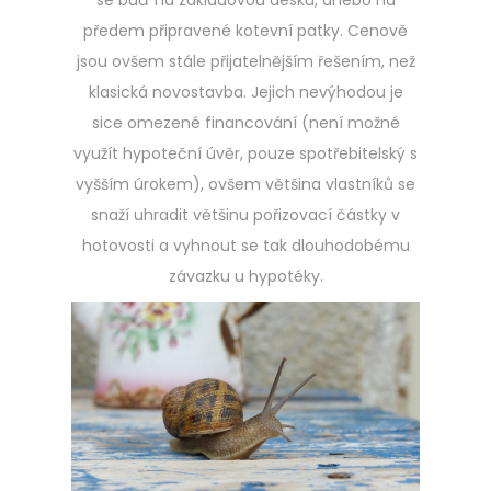
se buď na základovou desku, anebo na
předem připravené kotevní patky. Cenově
jsou ovšem stále přijatelnějším řešením, než
klasická novostavba. Jejich nevýhodou je
sice omezené financování (není možné
využít hypoteční úvěr, pouze spotřebitelský s
vyšším úrokem), ovšem většina vlastníků se
snaží uhradit většinu pořizovací částky v
hotovosti a vyhnout se tak dlouhodobému
závazku u hypotéky.