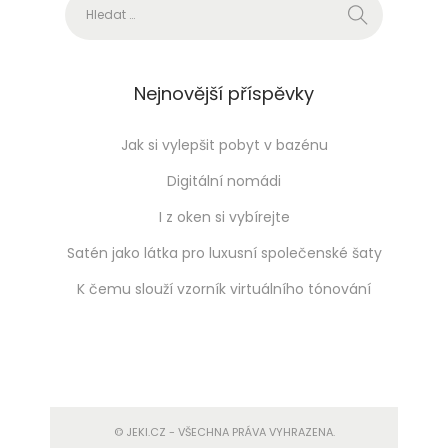
Vyhledávání
s
v
ě
t
Nejnovější příspěvky
a
Jak si vylepšit pobyt v bazénu
Digitální nomádi
I z oken si vybírejte
Satén jako látka pro luxusní společenské šaty
K čemu slouží vzorník virtuálního tónování
© JEKI.CZ - VŠECHNA PRÁVA VYHRAZENA.