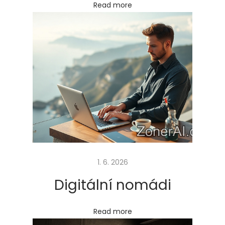
l
Read more
i
v
a
d
ů
l
e
ž
i
t
é
1. 6. 2026
Next
P
Digitální nomádi
post:
r
o
Read more
d