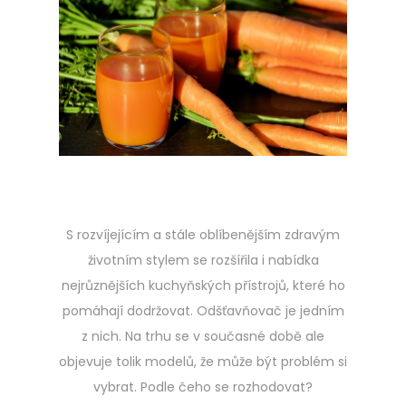
t
.
e
2
d
0
o
2
n
3
S rozvíjejícím a stále oblíbenějším zdravým
životním stylem se rozšířila i nabídka
nejrůznějších kuchyňských přístrojů, které ho
pomáhají dodržovat. Odšťavňovač je jedním
z nich. Na trhu se v současné době ale
objevuje tolik modelů, že může být problém si
vybrat. Podle čeho se rozhodovat?