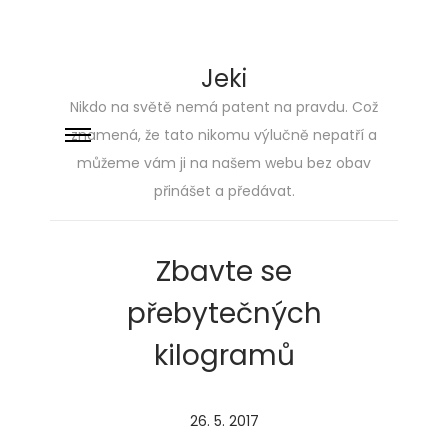
Jeki
Nikdo na světě nemá patent na pravdu. Což
znamená, že tato nikomu výlučně nepatří a
Skip
Skip
můžeme vám ji na našem webu bez obav
to
to
přinášet a předávat.
navigation
content
Zbavte se
přebytečných
kilogramů
P
26. 5. 2017
2