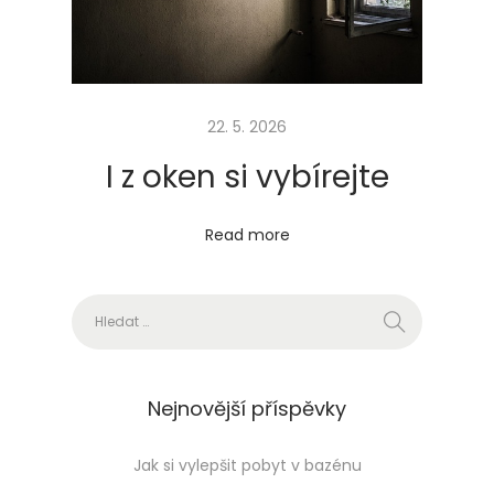
h
r
u
k
22. 5. 2026
y
I z oken si vybírejte
Read more
Vyhledávání
Nejnovější příspěvky
Jak si vylepšit pobyt v bazénu