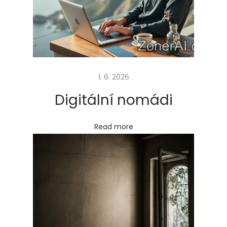
p
r
o
k
a
1. 6. 2026
ž
Digitální nomádi
d
é
Read more
h
o
n
a
d
o
s
a