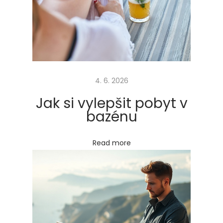
é
z
a
ř
í
4. 6. 2026
z
e
Jak si vylepšit pobyt v
n
bazénu
í
Next
F
Read more
post:
i
n
a
n
c
e