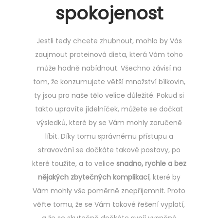
spokojenost
Jestli tedy chcete zhubnout, mohla by Vás
zaujmout
proteinová dieta
, která Vám toho
může hodně nabídnout. Všechno závisí na
tom, že konzumujete větší množství bílkovin,
ty jsou pro naše tělo velice důležité. Pokud si
takto upravíte jídelníček, můžete se dočkat
výsledků, které by se Vám mohly zaručeně
líbit. Díky tomu správnému přístupu a
stravování se dočkáte takové postavy, po
které toužíte, a to velice
snadno, rychle a bez
nějakých zbytečných komplikací
, které by
Vám mohly vše poměrně znepříjemnit. Proto
věřte tomu, že se Vám takové řešení vyplatí,
a že se skutečně dočkáte svojí vysněné