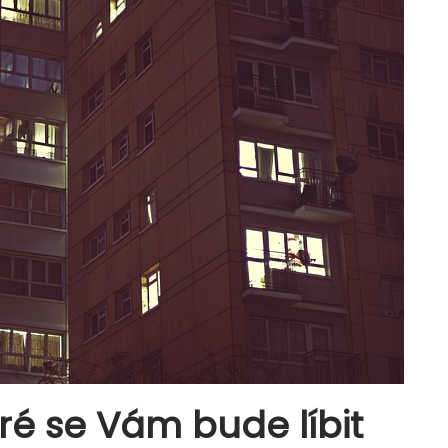
eré se Vám bude líbit