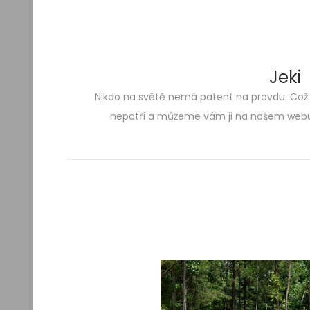
Jeki
Nikdo na světě nemá patent na pravdu. Což
Skip
Skip
nepatří a můžeme vám ji na našem webu 
to
to
navigation
content