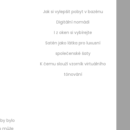
Jak si vylepšit pobyt v bazénu
Digitální nomádi
I z oken si vybírejte
Satén jako látka pro luxusní
společenské šaty
K čemu slouží vzorník virtuálního
tónování
 by bylo
to může