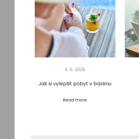
e
b
y
t
e
č
n
ý
4. 6. 2026
c
h
Jak si vylepšit pobyt v bazénu
k
i
Read more
l
o
g
r