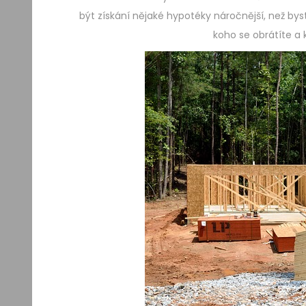
být získání nějaké hypotéky náročnější, než bys
koho se obrátíte a 