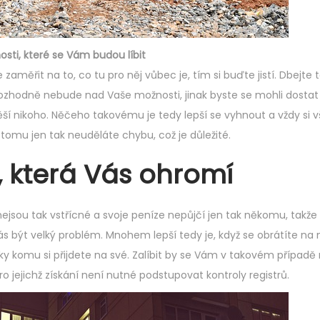
sti, které se Vám budou líbit
zaměřit na to, co tu pro něj vůbec je, tím si buďte jistí. Dbejte 
á rozhodně nebude nad Vaše možnosti, jinak byste se mohli dostat
 nikoho. Něčeho takovému je tedy lepší se vyhnout a vždy si 
tomu jen tak neuděláte chybu, což je důležité.
 která Vás ohromí
ejsou tak vstřícné a svoje peníze nepůjčí jen tak někomu, takže
ás být velký problém. Mnohem lepší tedy je, když se obrátíte na
y komu si přijdete na své. Zalíbit by se Vám v takovém případě
pro jejichž získání není nutné podstupovat kontroly registrů.