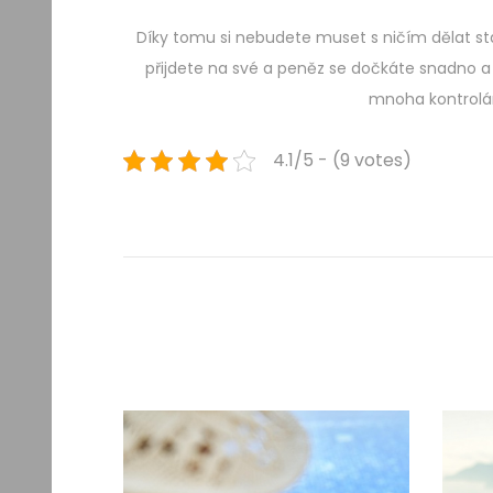
Díky tomu si nebudete muset s ničím dělat st
přijdete na své a peněz se dočkáte snadno a r
mnoha kontrolám
4.1/5 - (9 votes)
Navigace
Previous
Z
post:
b
pro
a
v
příspěvek
t
e
s
e
p
ř