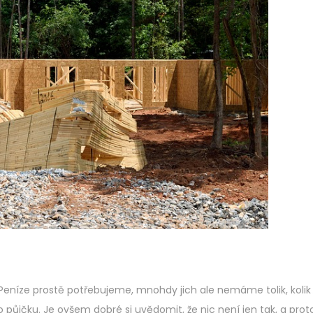
e
2
d
0
o
2
n
3
 Peníze prostě potřebujeme, mnohdy jich ale nemáme tolik, kolik
 o půjčku. Je ovšem dobré si uvědomit, že nic není jen tak, a pro