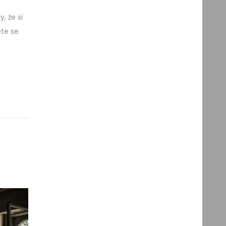
, že si
ete se