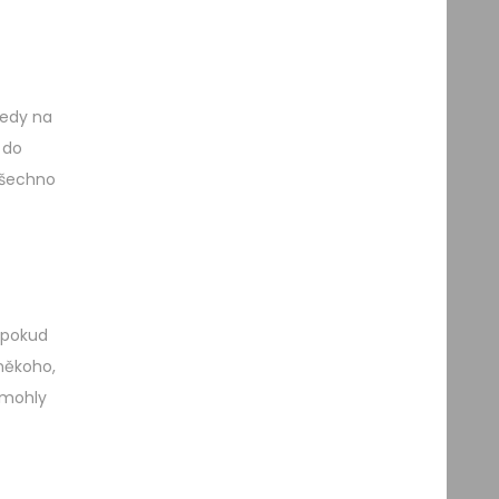
tedy na
 do
všechno
 pokud
 někoho,
 mohly