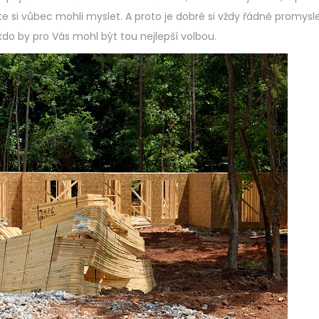
te si vůbec mohli myslet. A proto je dobré si vždy řádně promysle
kdo by pro Vás mohl být tou nejlepší volbou.