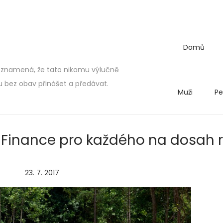
Domů
 znamená, že tato nikomu výlučně
bez obav přinášet a předávat.
Muži
Pe
Finance pro každého na dosah 
P
23. 7. 2017
2
o
.
s
5
t
.