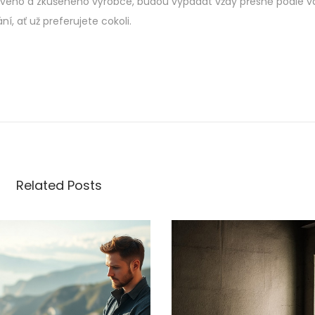
hlivého a zkušeného výrobce, budou vypadat vždy přesně podle 
ání, ať už preferujete cokoli.
Related Posts