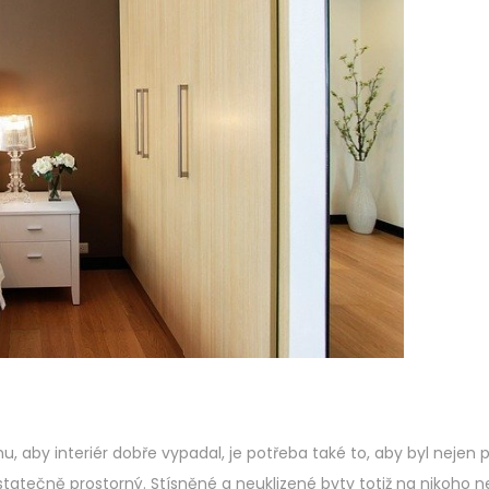
e
2
d
0
o
2
n
3
u, aby interiér dobře vypadal, je potřeba také to, aby byl nejen
statečně prostorný. Stísněné a neuklizené byty totiž na nikoho ne