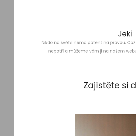
Jeki
Nikdo na světě nemá patent na pravdu. Což
Skip
Skip
nepatří a můžeme vám ji na našem webu 
to
to
navigation
content
Zajistěte si