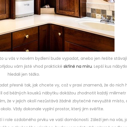
to u vás v novém bydlení bude vypadat, anebo jen řešíte stávají
 přijdou vám jistě vhod praktické
skříně na míru
. Lepší kus nábyt
hledali jen těžko.
padat přesně tak, jak chcete vy, což v praxi znamená, že do nich 
íl od běžných kousků nábytku dokážou zhodnotit každý milimetr
tím, že v jejich okolí nezůstává žádné zbytečné nevyužité místo, a
okolo. Vždy dokonale vyplní prostor, který jim svěříte.
tí i role ozdobného prvku ve vaší domácnosti. Záleží jen na vás, j