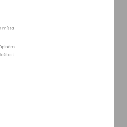
m místa
 úplném
ežitost