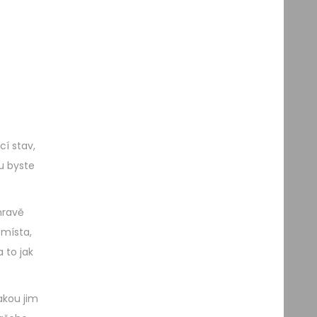
cí stav,
ku byste
hravě
 místa,
 to jak
akou jim