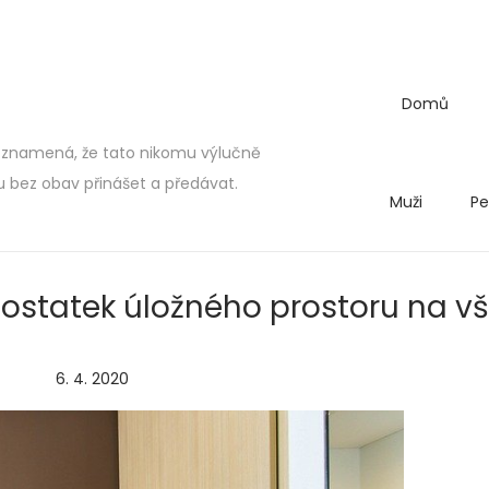
Domů
 znamená, že tato nikomu výlučně
bez obav přinášet a předávat.
Muži
Pe
 dostatek úložného prostoru na v
P
6. 4. 2020
2
o
.
s
5
t
.