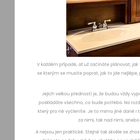
V každém případě, ať už začínáte plánovat, jak 
se kterým se musíte poprat, jak to jde nejlépe,
Jejich velkou předností je, že budou vždy vy
poskládáte všechno, co bude potřeba. Na rozd
který pro ně vyčleníte. Je to mimo jiné dané i 
za nimi, tak nad nimi, anebo 
A nejsou jen praktické. Stejně tak skvěle se zhos