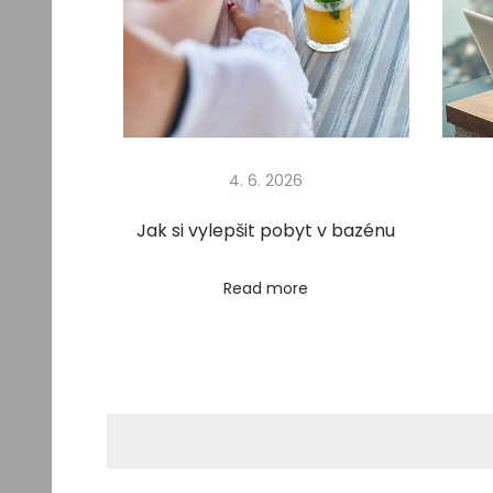
a
d
y
r
e
k
4. 6. 2026
l
a
Jak si vylepšit pobyt v bazénu
m
a
Read more
c
e
Next
P
post:
ů
j
č