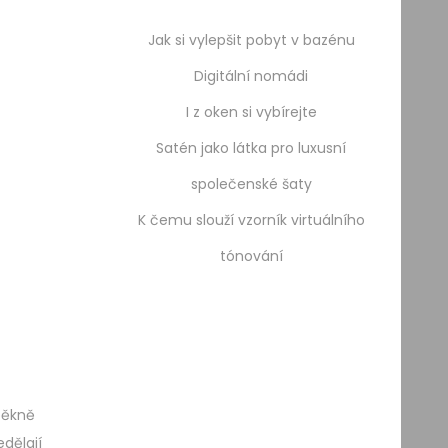
Jak si vylepšit pobyt v bazénu
Digitální nomádi
I z oken si vybírejte
Satén jako látka pro luxusní
společenské šaty
K čemu slouží vzorník virtuálního
tónování
 pěkně
dělají