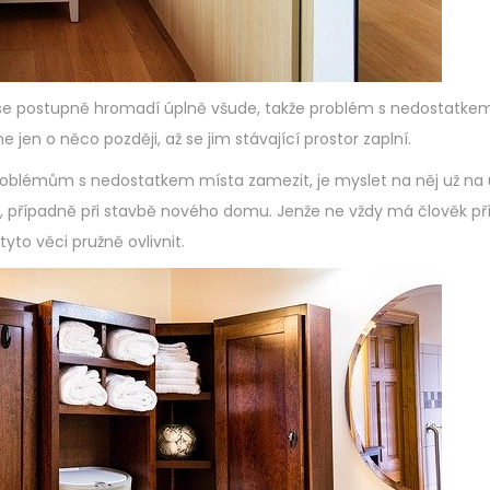
 se postupně hromadí úplně všude, takže problém s nedostatke
 jen o něco později, až se jim stávající prostor zaplní.
roblémům s nedostatkem místa zamezit, je myslet na něj už na
 případně při stavbě nového domu. Jenže ne vždy má člověk příl
tyto věci pružně ovlivnit.