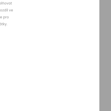
plňovat
ozdíl ve
ze pro
átky.