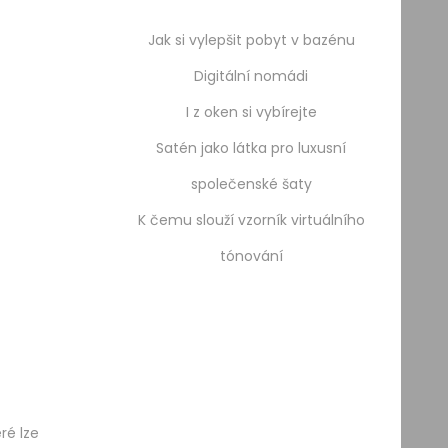
Jak si vylepšit pobyt v bazénu
Digitální nomádi
I z oken si vybírejte
Satén jako látka pro luxusní
společenské šaty
K čemu slouží vzorník virtuálního
tónování
ré lze