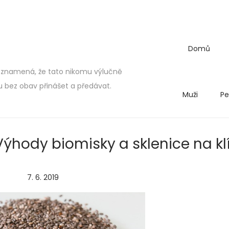
Domů
 znamená, že tato nikomu výlučně
bez obav přinášet a předávat.
Muži
Pe
Výhody biomisky a sklenice na kl
P
7. 6. 2019
2
o
.
s
5
t
.