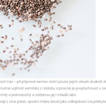
poří čas – při přípravě semen stačí pouze jejich obsah dvakrát 
o nutné vyjímat semínka z nádoby a pracně je proplachovat v ce
ychlý a jednoduchý a zvládnou jej i mladší děti.
vají z více pater, spodní miska slouží jako odkapávací na přeby