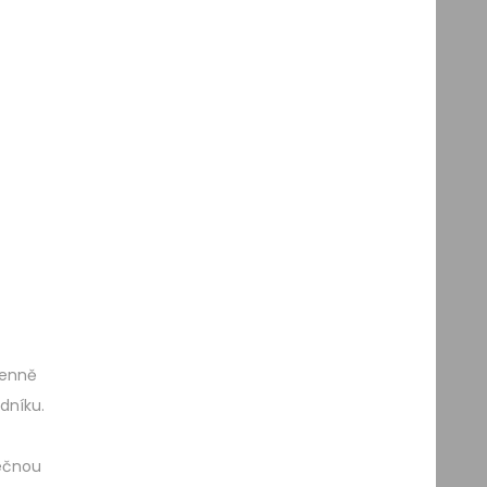
denně
dníku.
tečnou