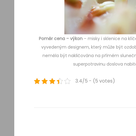
Poměr cena – výkon
– misky i sklenice na klíč
vyvedeným designem, který může být ozdob
neměla být nakličována na přímém slunečním
superpotravinu doslova nabito
3.4/5 - (5 votes)
Navigace
Previous
D
post:
o
pro
č
e
příspěvek
h
o