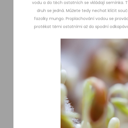
vodu a do těch ostatních se vkládají semínka. T
druh se jedná. Můžete tedy nechat klíčit sou
fazolky mungo. Proplachování vodou se provádí
protékat těmi ostatními až do spodní odkapáva