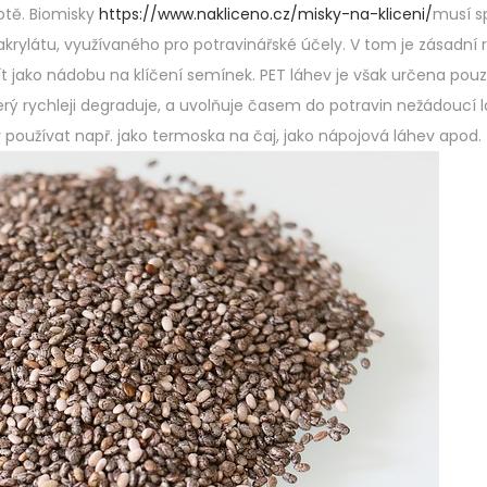
otě. Biomisky
https://www.nakliceno.cz/misky-na-kliceni/
musí s
 akrylátu, využívaného pro potravinářské účely. V tom je zásadní r
ít jako nádobu na klíčení semínek. PET láhev je však určena pou
erý rychleji degraduje, a uvolňuje časem do potravin nežádoucí l
 používat např. jako termoska na čaj, jako nápojová láhev apod.