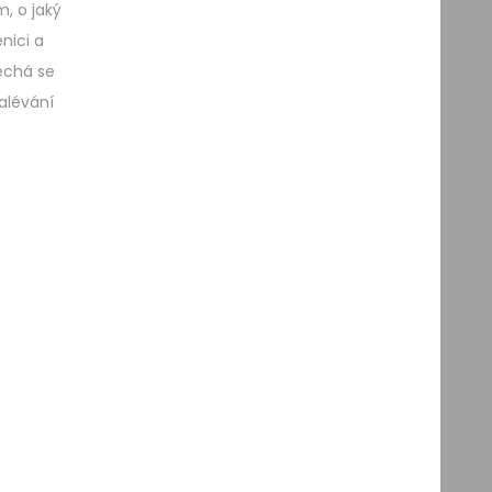
, o jaký
nici a
echá se
alévání