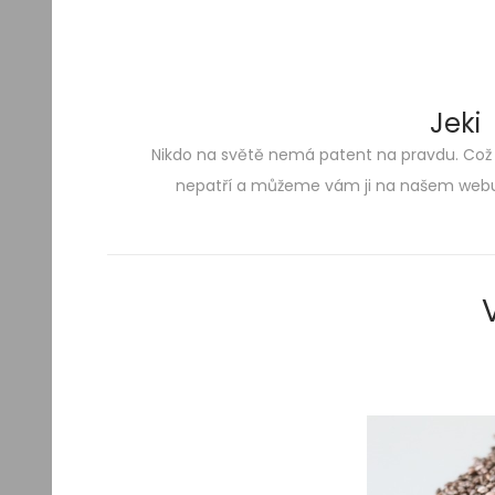
Jeki
Nikdo na světě nemá patent na pravdu. Což
Skip
Skip
nepatří a můžeme vám ji na našem webu 
to
to
navigation
content