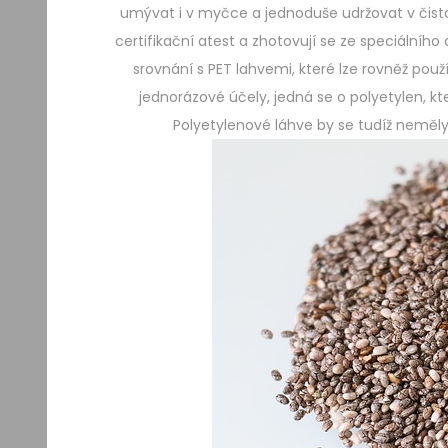
umývat i v myčce a jednoduše udržovat v čist
certifikační atest a zhotovují se ze speciálního
srovnání s PET lahvemi, které lze rovněž použ
jednorázové účely, jedná se o polyetylen, kt
Polyetylenové láhve by se tudíž neměly