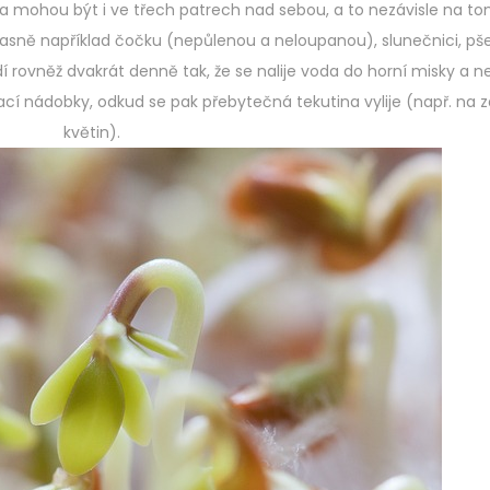
a mohou být i ve třech patrech nad sebou, a to nezávisle na tom
časně například čočku (nepůlenou a neloupanou), slunečnici, pše
 rovněž dvakrát denně tak, že se nalije voda do horní misky a n
cí nádobky, odkud se pak přebytečná tekutina vylije (např. na z
květin).