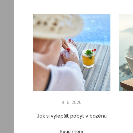
v
r
a
z
i
t
p
e
n
í
z
e
4. 6. 2026
?
Next
D
Jak si vylepšit pobyt v bazénu
post:
ů
v
Read more