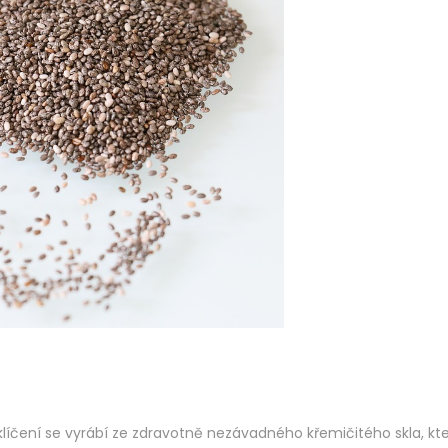
e
2
d
0
o
2
n
3
klíčení se vyrábí ze zdravotně nezávadného křemičitého skla, kte