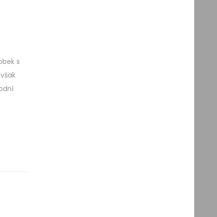
obek s
 však
odní