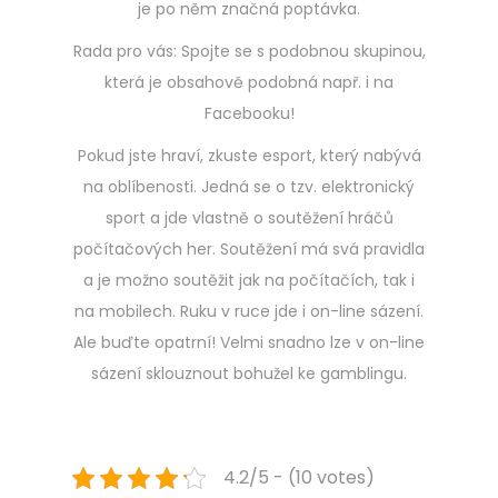
je po něm značná poptávka.
Rada pro vás: Spojte se s podobnou skupinou,
která je obsahově podobná např. i na
Facebooku!
Pokud jste hraví, zkuste esport, který nabývá
na oblíbenosti. Jedná se o tzv. elektronický
sport a jde vlastně o soutěžení hráčů
počítačových her. Soutěžení má svá pravidla
a je možno soutěžit jak na počítačích, tak i
na mobilech. Ruku v ruce jde i on-line sázení.
Ale buďte opatrní! Velmi snadno lze v on-line
sázení sklouznout bohužel ke gamblingu.
4.2/5 - (10 votes)