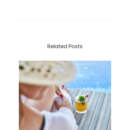
Navigace
Previous
Z
post:
á
pro
k
l
příspěvek
a
d
Related Posts
n
í
f
o
r
m
y
p
o
d