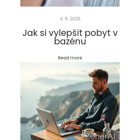
n
i
4. 6. 2026
k
á
Jak si vylepšit pobyt v
n
bazénu
í
Next
J
Read more
post:
a
k
n
a
c
h
y
t
l