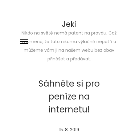
Jeki
Nikdo na světě nemá patent na pravdu. Což
znamená, že tato nikomu výlučně nepatří a
Skip
Skip
můžeme vám ji na našem webu bez obav
to
to
přinášet a předávat.
navigation
content
Sáhněte si pro
peníze na
internetu!
P
15. 8. 2019
2