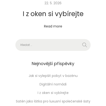
,
22. 5. 2026
k
I z oken si vybírejte
t
e
Read more
r
é
Vyhledávání
s
i
k
a
Nejnovější příspěvky
ž
d
Jak si vylepšit pobyt v bazénu
ý
Digitální nomádi
p
I z oken si vybírejte
ř
Satén jako látka pro luxusní společenské šaty
e