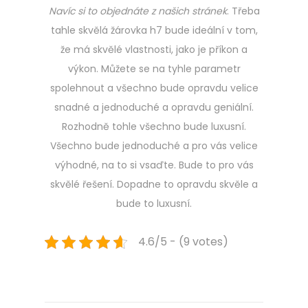
Navíc si to objednáte z našich stránek
. Třeba
tahle skvělá žárovka h7 bude ideální v tom,
že má skvělé vlastnosti, jako je příkon a
výkon. Můžete se na tyhle parametr
spolehnout a všechno bude opravdu velice
snadné a jednoduché a opravdu geniální.
Rozhodně tohle všechno bude luxusní.
Všechno bude jednoduché a pro vás velice
výhodné, na to si vsaďte. Bude to pro vás
skvělé řešení. Dopadne to opravdu skvěle a
bude to luxusní.
4.6/5 - (9 votes)
Navigace
Previous
I
post:
n
pro
t