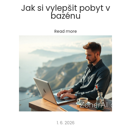
post:
k
Jak si vylepšit pobyt v
o
bazénu
l
a
Read more
–
(
p
r
á
z
d
n
i
)
n
1. 6. 2026
o