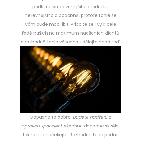
podle nejprodávanějšího produktu,
nejlevnějšího a podobně, protože tohle se
vám bude moc líbit. Připojte se i vy k celé
řadě našich na maximum nadšeních klientů
a rozhodně tohle všechno udělejte hned teď.
Dopadne to dobře.
Budete nadšení a
opravdu spokojení
. Všechno dopadne skvěle,
tak na nic nečekejte. Rozhodně to dopadne