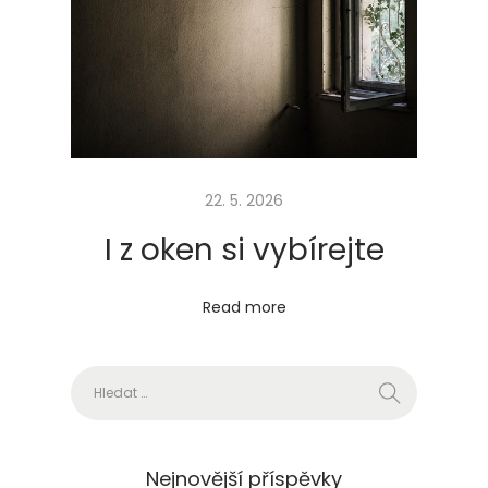
o
s
t
?
22. 5. 2026
I z oken si vybírejte
Read more
Vyhledávání
Nejnovější příspěvky