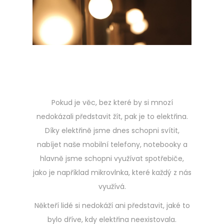
e
d
o
n
Pokud je věc, bez které by si mnozí
nedokázali představit žít, pak je to elektřina.
Díky elektřině jsme dnes schopni svítit,
nabíjet naše mobilní telefony, notebooky a
hlavně jsme schopni využívat spotřebiče,
jako je například mikrovlnka, které každý z nás
využívá.
Někteří lidé si nedokáží ani představit, jaké to
bylo dříve, kdy elektřina neexistovala.