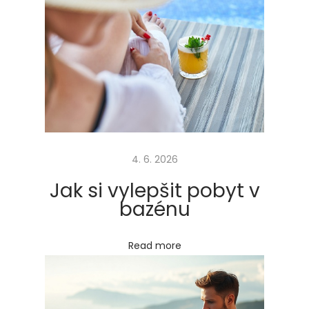
á
t
e
č
n
í
k
?
4. 6. 2026
Next
J
post:
a
Jak si vylepšit pobyt v
k
bazénu
s
e
Read more
z
e
z