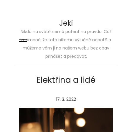
Jeki
Nikdo na světě nemá patent na pravdu. Což
znamená, že tato nikomu výlučně nepatří a
Skip
Skip
můžeme vám ji na našem webu bez obav
to
to
přinášet a předávat.
navigation
content
Elektřina a lidé
P
17. 3. 2022
o
s
t