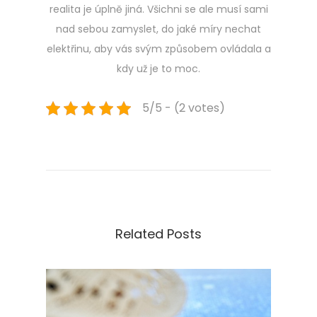
realita je úplně jiná.
Všichni se ale musí sami
nad sebou zamyslet, do jaké míry nechat
elektřinu, aby vás svým způsobem ovládala a
kdy už je to moc.
5/5 - (2 votes)
Navigace
Previous
T
post:
e
pro
n
i
příspěvek
s
t
Related Posts
a
z
a
č