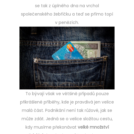
se tak z úplného dna na vrchol
společenského žebříčku a teď se přímo topí
v penězích.
To bývají však ve většině případů pouze
přikrášlené příběhy, kde je pravdivá jen velice
malá část. Podnikání není tak růžové, jak se
může zdát. Jedná se o velice složitou cestu,
kdy musíme překonávat
velké množství