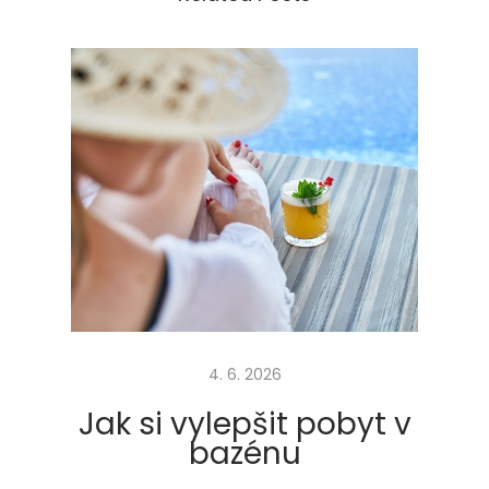
t
e
s
l
u
ž
e
b
A
i
r
b
4. 6. 2026
n
b
Jak si vylepšit pobyt v
v
bazénu
c