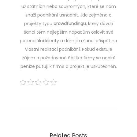
už státních nebo soukromých, které se nám
snaží podnikání usnadnit. Jde zejména o
projekty typu
crowdfundingu
, který dávají
šanci těm nejlepším nápadům oslovit své
potenciální klienty a dám jim šanci přispět na
vlastní realizaci podnikání. Pokud existuje
zájem a požadovaná částka firmy se naplní
peníze putují k firmě a projekt je uskutečněn.
Navigace
Previous
V
post:
y
pro
u
ž
příspěvek
i
j
Related Posts