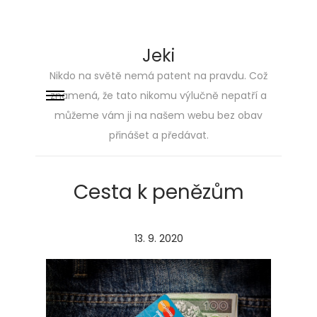
Jeki
Nikdo na světě nemá patent na pravdu. Což
znamená, že tato nikomu výlučně nepatří a
Skip
Skip
můžeme vám ji na našem webu bez obav
to
to
přinášet a předávat.
navigation
content
Cesta k penězům
P
13. 9. 2020
o
s
t