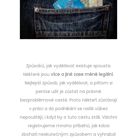
e
d
o
n
Způsobů, jak vydělávat existuje spousta.
Některé jsou
více a jiné zase méně legální
.
Nejlepší způsob, jak vydělávat, a přitom si
peníze užit je zůstat na právně
bezproblémové cestě. Proto někteří zůstávají
v práci a do podnikání se radši vůbec
nepouštějí, i když by o tuto cestu stáli. Všichni
registrujeme mnoho příběhů, jak kdosi
zbohatl neskutečným způsobem a vyhrabal