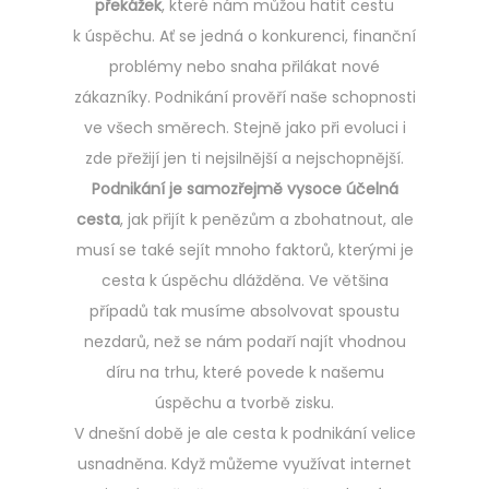
překážek
, které nám můžou hatit cestu
k úspěchu. Ať se jedná o konkurenci, finanční
problémy nebo snaha přilákat nové
zákazníky. Podnikání prověří naše schopnosti
ve všech směrech. Stejně jako při evoluci i
zde přežijí jen ti nejsilnější a nejschopnější.
Podnikání je samozřejmě vysoce účelná
cesta
, jak přijít k penězům a zbohatnout, ale
musí se také sejít mnoho faktorů, kterými je
cesta k úspěchu dlážděna. Ve většina
případů tak musíme absolvovat spoustu
nezdarů, než se nám podaří najít vhodnou
díru na trhu, které povede k našemu
úspěchu a tvorbě zisku.
V dnešní době je ale cesta k podnikání velice
usnadněna. Když můžeme využívat internet