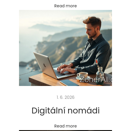
e
Read more
s
t
o
v
n
í
m
r
u
c
h
1. 6. 2026
u
Digitální nomádi
Next
O
post:
b
Read more
e