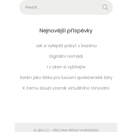
Vyhledávání
t
n
í
h
Nejnovější příspěvky
o
p
Jak si vylepšit pobyt v bazénu
r
Digitální nomádi
o
I z oken si vybírejte
s
Satén jako látka pro luxusní společenské šaty
t
ř
K čemu slouží vzorník virtuálního tónování
e
d
í
© JEKI.CZ - VŠECHNA PRÁVA VYHRAZENA.