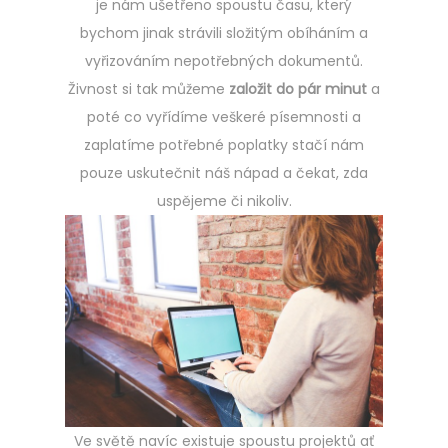
je nám ušetřeno spoustu času, který
bychom jinak strávili složitým obíháním a
vyřizováním nepotřebných dokumentů.
Živnost si tak můžeme
založit do pár minut
a
poté co vyřídíme veškeré písemnosti a
zaplatíme potřebné poplatky stačí nám
pouze uskutečnit náš nápad a čekat, zda
uspějeme či nikoliv.
Ve světě navíc existuje spoustu projektů ať