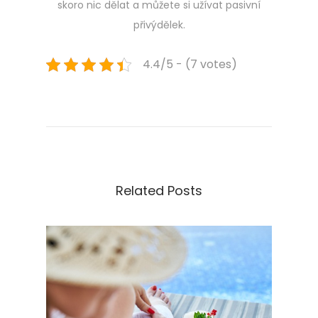
skoro nic dělat a můžete si užívat pasivní
přivýdělek.
4.4/5 - (7 votes)
Navigace
Previous
D
post:
e
pro
š
t
příspěvek
n
í
Related Posts
k
s
i
c
e
n