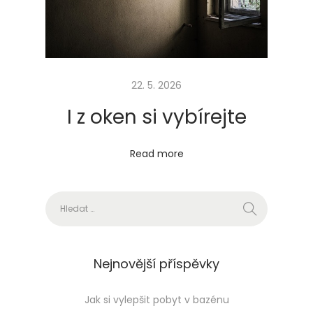
e
s
i
k
a
22. 5. 2026
ž
I z oken si vybírejte
d
ý
Read more
d
e
Vyhledávání
n
s
e
s
Nejnovější příspěvky
k
v
Jak si vylepšit pobyt v bazénu