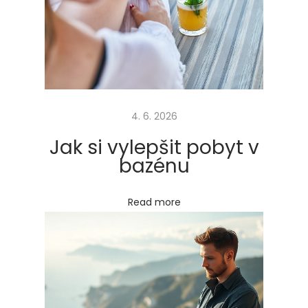
e
v
y
t
a
h
4. 6. 2026
u
j
Jak si vylepšit pobyt v
e
bazénu
m
e
Read more
t
a
k
č
a