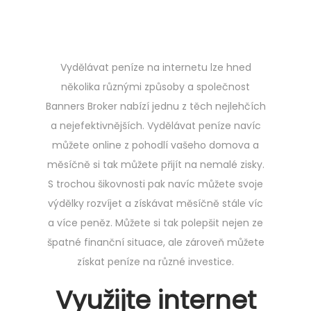
o
s
t
e
Vydělávat peníze na internetu lze hned
d
několika různými způsoby a společnost
o
Banners Broker nabízí jednu z těch nejlehčích
n
a nejefektivnějších. Vydělávat peníze navíc
můžete
online
z pohodlí vašeho domova a
měsíčně si tak můžete přijít na nemalé zisky.
S trochou šikovnosti pak navíc můžete svoje
výdělky rozvíjet a získávat měsíčně stále víc
a více peněz. Můžete si tak polepšit nejen ze
špatné finanční situace, ale zároveň můžete
získat peníze na různé investice.
Využijte internet