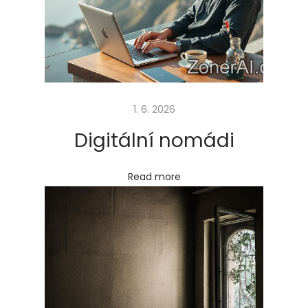
s
t
o
,
a
l
1. 6. 2026
e
Digitální nomádi
…
Next
U
Read more
post:
s
n
a
d
n
ě
t