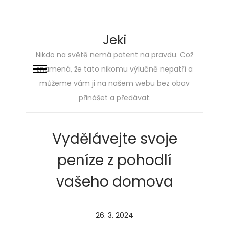
Jeki
Nikdo na světě nemá patent na pravdu. Což
znamená, že tato nikomu výlučně nepatří a
Skip
Skip
můžeme vám ji na našem webu bez obav
to
to
přinášet a předávat.
navigation
content
Vydělávejte svoje
peníze z pohodlí
vašeho domova
P
26. 3. 2024