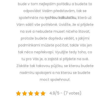
bude v tom nejlepším pořádku a budete to
odpovídat Vašim představám, tak se
spolehněte na
rychlou kalkulačku
, která už
Vám sdělí vše potřebné. Uvidíte, že si přijdete
na své a nebudete muset ničeho litovat,
protože budete dopředu vědět, s jakými
podmínkami můžete počítat, takže Vás jen
tak něco nepřekvapí. Využijte tedy toho, co
tu pro Vás je, a zajisté si přijdete na své.
Získáte tak takovou půjčku, se kterou budete
nadmíru spokojeni a na kterou se budete
moct spolehnout.
4.9/5 - (7 votes)
Navigace
Previous
V
post:
y