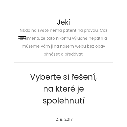
Jeki
Nikdo na světě nemá patent na pravdu. Což
znamená, že tato nikomu výlučně nepatří a
Skip
Skip
můžeme vám ji na našem webu bez obav
to
to
přinášet a předávat.
navigation
content
Vyberte si řešení,
na které je
spolehnutí
P
12. 8. 2017
2