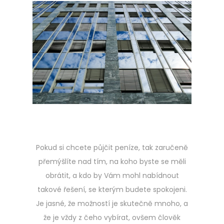
o
.
s
5
t
.
e
2
d
0
o
2
n
3
Pokud si chcete půjčit peníze, tak zaručeně
přemýšlíte nad tím, na koho byste se měli
obrátit, a kdo by Vám mohl nabídnout
takové řešení, se kterým budete spokojeni.
Je jasné, že možností je skutečně mnoho, a
že je vždy z čeho vybírat, ovšem člověk