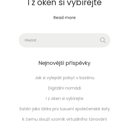
I z oken si vybírejte
o
u
Read more
p
r
Vyhledávání
a
v
y
r
Nejnovější příspěvky
o
z
Jak si vylepšit pobyt v bazénu
k
Digitální nomádi
l
I z oken si vybírejte
á
Satén jako látka pro luxusní společenské šaty
d
a
K čemu slouží vzorník virtuálního tónování
c