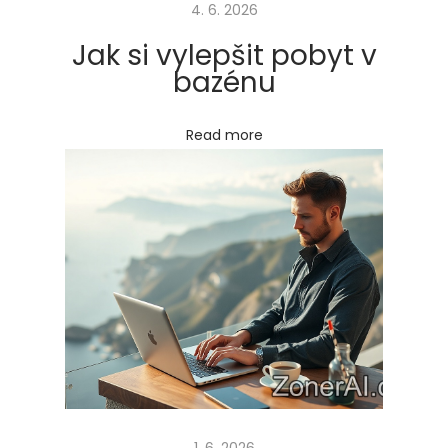
4. 6. 2026
a
k
Jak si vylepšit pobyt v
t
bazénu
e
r
Read more
o
u
s
e
m
ů
ž
e
t
e
s