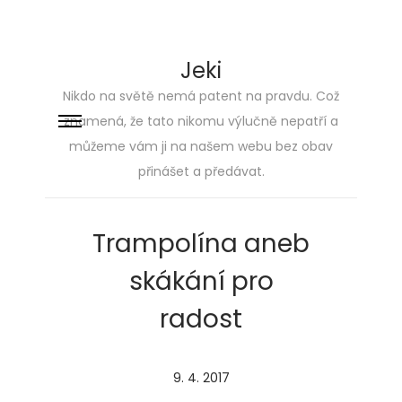
Jeki
Nikdo na světě nemá patent na pravdu. Což
znamená, že tato nikomu výlučně nepatří a
Skip
Skip
můžeme vám ji na našem webu bez obav
to
to
přinášet a předávat.
navigation
content
Trampolína aneb
skákání pro
radost
P
9. 4. 2017
2