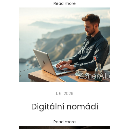
e
Read more
s
i
t
a
ž
n
é
z
a
ř
í
1. 6. 2026
z
Digitální nomádi
e
n
Read more
í