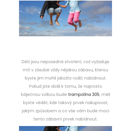
o
.
s
5
t
.
e
2
d
0
o
2
n
3
Děti jsou neposedná stvoření, což vyžaduje
mít v zásobě vždy nějakou zábavu, kterou
byste jim mohli jakožto rodič nabídnout.
Pokud jste došli k tomu, že naprosto
báječnou volbou bude
trampolína 305
, měli
byste vědět, kde takový prvek nakupovat,
jakým způsobem a co vše vám bude moci
tento zábavní prvek nabídnout.