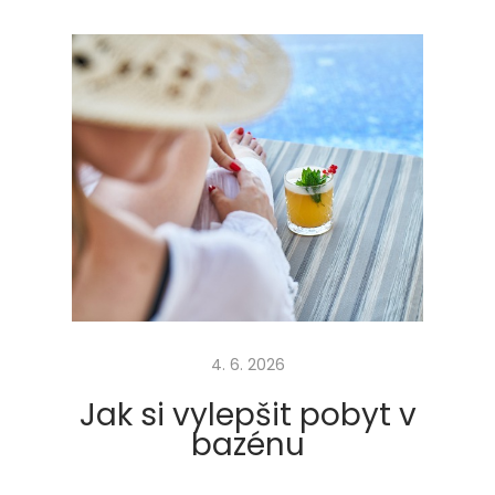
a
p
r
o
v
š
e
c
h
n
y
m
4. 6. 2026
a
l
Jak si vylepšit pobyt v
é
bazénu
d