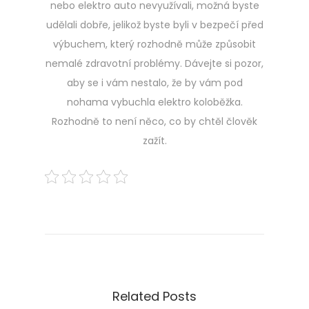
nebo elektro auto nevyužívali, možná byste
udělali dobře, jelikož byste byli v bezpečí před
výbuchem, který rozhodně může způsobit
nemalé zdravotní problémy. Dávejte si pozor,
aby se i vám nestalo, že by vám pod
nohama vybuchla elektro koloběžka.
Rozhodně to není něco, co by chtěl člověk
zažít.
Navigace
Previous
P
post:
o
pro
h
á
příspěvek
d
k
Related Posts