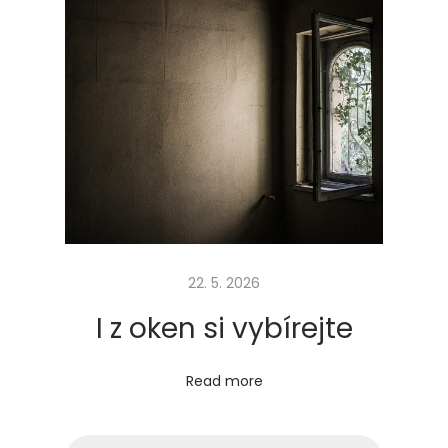
n
í
22. 5. 2026
I z oken si vybírejte
Read more