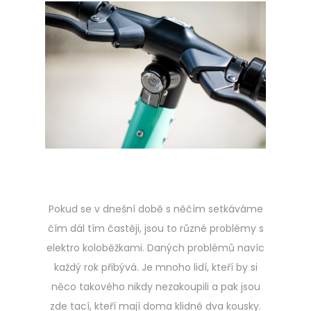
o
s
t
e
d
o
n
Pokud se v dnešní době s něčím setkáváme
čím dál tím častěji, jsou to různé problémy s
elektro koloběžkami. Daných problémů navíc
každý rok přibývá. Je mnoho lidí, kteří by si
něco takového nikdy nezakoupili a pak jsou
zde tací, kteří mají doma klidně dva kousky.