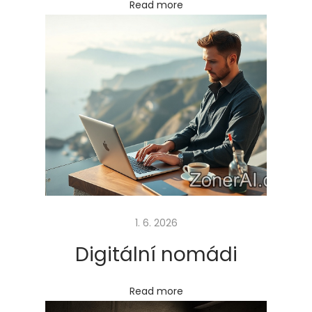
ě
Read more
t
i
Next
M
post:
o
ž
n
o
s
t
i
k
1. 6. 2026
o
Digitální nomádi
u
p
Read more
á