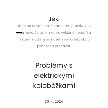
Jeki
Nikdo na světě nemá patent na pravdu. Což
znamená, že tato nikomu výlučně nepatří a
Skip
Skip
můžeme vám ji na našem webu bez obav
to
to
přinášet a předávat.
navigation
content
Problémy s
elektrickými
koloběžkami
P
30. 4. 2024