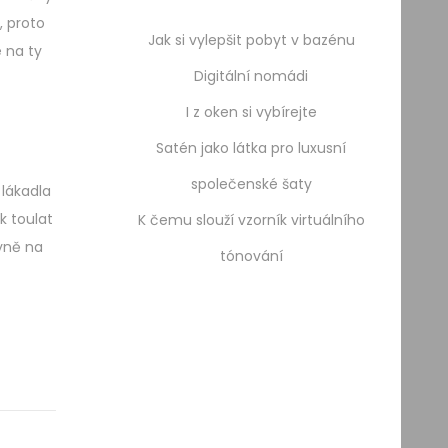
, proto
Jak si vylepšit pobyt v bazénu
 na ty
Digitální nomádi
I z oken si vybírejte
Satén jako látka pro luxusní
společenské šaty
lákadla
k toulat
K čemu slouží vzorník virtuálního
yně na
tónování