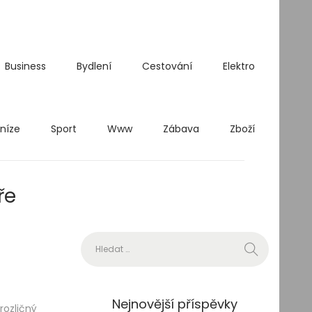
Business
Bydlení
Cestování
Elektro
níze
Sport
Www
Zábava
Zboží
ře
Vyhledávání
Nejnovější příspěvky
rozličný