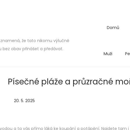
Domů
 znamená, že tato nikomu výlučně
bez obav přinášet a předávat.
Muži
Pe
Písečné pláže a průzračné mo
P
20. 5. 2025
o
s
t
vodou a ta vás přímo láká ke koupání a potápění. Najdete tam i 