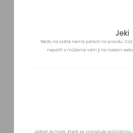
Jeki
Nikdo na světě nemá patent na pravdu. Což
Skip
Skip
nepatří a můžeme vám ji na našem webu 
to
to
navigation
content
Jadran je moře, které se vyznačuje průzračnou 