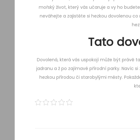
mořský život, který vás učaruje a vy ho budet
neváhejte a zajistěte si hezkou dovolenou co
hez
Tato dov
Dovolená, která vás uspokojí může být právě t
jadranu a ž po zajímavé přírodní parky. Navíc s
hezkou přírodou či starobylými městy. Pokažd
kt
Navigace
Previous
P
post:
o
pro
d
n