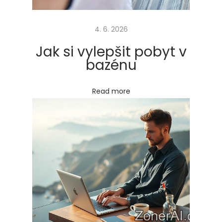
á
s
4. 6. 2026
b
u
Jak si vylepšit pobyt v
d
bazénu
e
n
Read more
e
j
l
e
p
š
í
h
r