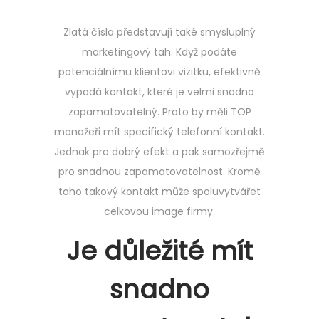
t
e
Zlatá čísla
představují také smysluplný
d
marketingový tah. Když podáte
o
potenciálnímu klientovi vizitku, efektivně
n
vypadá kontakt, které je velmi snadno
zapamatovatelný. Proto by měli TOP
manažeři mít specifický telefonní kontakt.
Jednak pro dobrý efekt a pak samozřejmě
pro snadnou zapamatovatelnost. Kromě
toho takový kontakt může spoluvytvářet
celkovou image firmy.
Je důležité mít
snadno