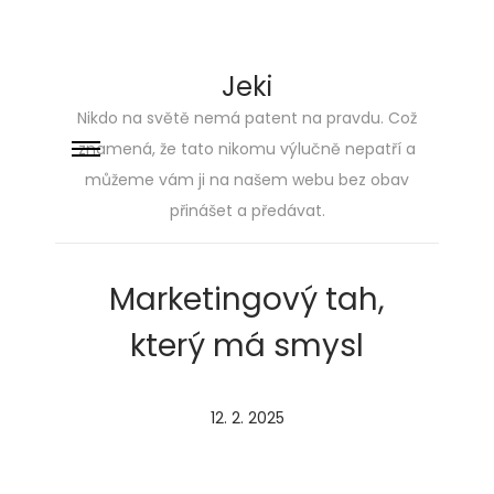
Jeki
Nikdo na světě nemá patent na pravdu. Což
znamená, že tato nikomu výlučně nepatří a
Skip
Skip
můžeme vám ji na našem webu bez obav
to
to
přinášet a předávat.
navigation
content
Marketingový tah,
který má smysl
P
12. 2. 2025
o
s