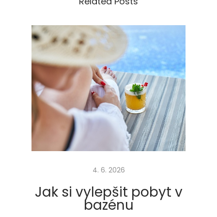
Related Posts
i
m
o
h
l
p
o
z
v
a
t
k
4. 6. 2026
o
u
Jak si vylepšit pobyt v
z
bazénu
e