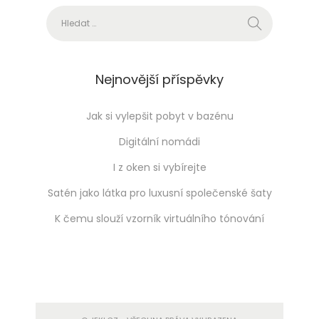
Vyhledávání
h
o
t
ó
Nejnovější příspěvky
n
o
Jak si vylepšit pobyt v bazénu
v
Digitální nomádi
á
I z oken si vybírejte
n
Satén jako látka pro luxusní společenské šaty
í
K čemu slouží vzorník virtuálního tónování