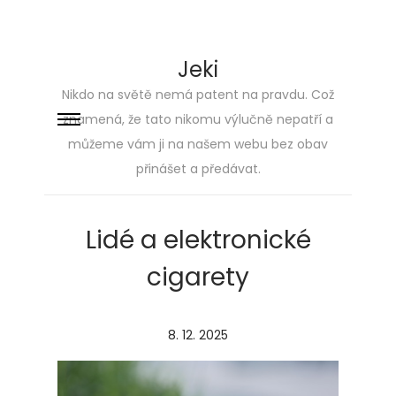
Jeki
Nikdo na světě nemá patent na pravdu. Což
znamená, že tato nikomu výlučně nepatří a
Skip
Skip
můžeme vám ji na našem webu bez obav
to
to
přinášet a předávat.
navigation
content
Lidé a elektronické
cigarety
P
8. 12. 2025
o
s