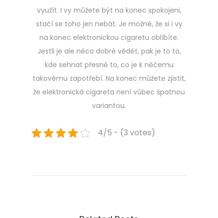
využít. I vy můžete být na konec spokojeni,
stačí se toho jen nebát. Je možné, že si i vy
na konec elektronickou cigaretu oblíbíte.
Jestli je ale něco dobré vědět, pak je to to,
kde sehnat přesně to, co je k něčemu
takovému zapotřebí. Na konec můžete zjistit,
že elektronická cigareta není vůbec špatnou
variantou.
4/5 - (3 votes)
Navigace
Previous
K
post:
d
pro
o
b
příspěvek
y
s