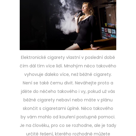
Elektronické cigarety vlastní v poslední době
čím dál tím více lidí. Mnohým něco takového
vyhovuje daleko více, než běžné cigarety.
Není se také čemu divit. Neváhejte proto a
jděte do něčeho takového i vy, pokud už vás
běžné cigarety nebaví nebo máte v plánu
skončit s cigaretami úplně. Něco takového
by vám mohlo od kouření postupně pomoci.
Je na člověku, pro co se rozhodne, ale je tady
určité řešení, kterého rozhodně můžete