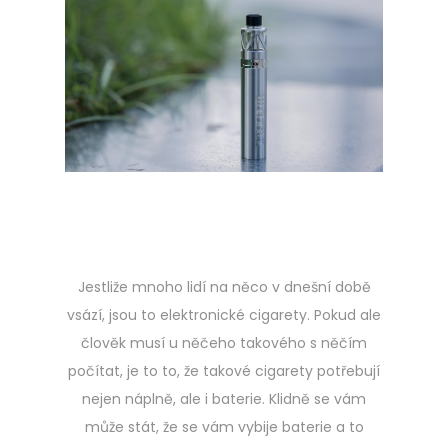
t
e
d
o
n
Jestliže mnoho lidí na něco v dnešní době
vsází, jsou to elektronické cigarety. Pokud ale
člověk musí u něčeho takového s něčím
počítat, je to to, že takové cigarety potřebují
nejen náplně, ale i baterie. Klidně se vám
může stát, že se vám vybije baterie a to