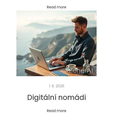
l
Read more
n
í
k
a
Next
K
post:
č
e
m
u
s
l
1. 6. 2026
o
Digitální nomádi
u
ž
Read more
í