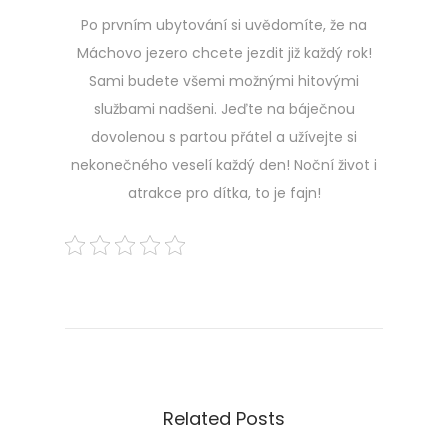
Po prvním ubytování si uvědomíte, že na
Máchovo jezero chcete jezdit již každý rok!
Sami budete všemi možnými hitovými
službami nadšeni. Jeďte na báječnou
dovolenou s partou přátel a užívejte si
nekonečného veselí každý den! Noční život i
atrakce pro dítka, to je fajn!
Navigace
Previous
Z
post:
a
pro
j
í
příspěvek
m
a
Related Posts
v