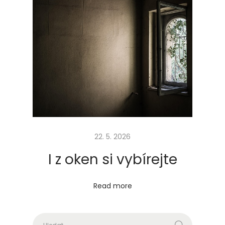
á
s
22. 5. 2026
I z oken si vybírejte
Read more
Vyhledávání