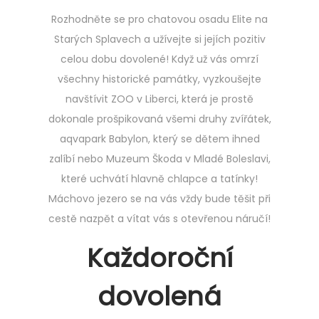
t
Rozhodněte se pro chatovou osadu Elite na
e
Starých Splavech a užívejte si jejích pozitiv
d
celou dobu dovolené! Když už vás omrzí
o
všechny historické památky, vyzkoušejte
n
navštívit ZOO v Liberci, která je prostě
dokonale prošpikovaná všemi druhy zvířátek,
aqvapark Babylon, který se dětem ihned
zalíbí nebo Muzeum Škoda v Mladé Boleslavi,
které uchvátí hlavně chlapce a tatínky!
Máchovo jezero
se na vás vždy bude těšit při
cestě nazpět a vítat vás s otevřenou náručí!
Každoroční
dovolená