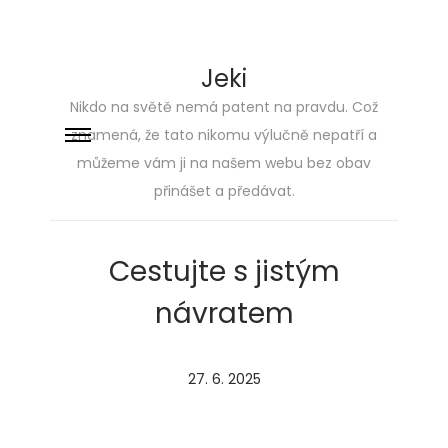
Jeki
Nikdo na světě nemá patent na pravdu. Což
znamená, že tato nikomu výlučně nepatří a
Skip
Skip
můžeme vám ji na našem webu bez obav
to
to
přinášet a předávat.
navigation
content
Cestujte s jistým
návratem
P
27. 6. 2025
o
s