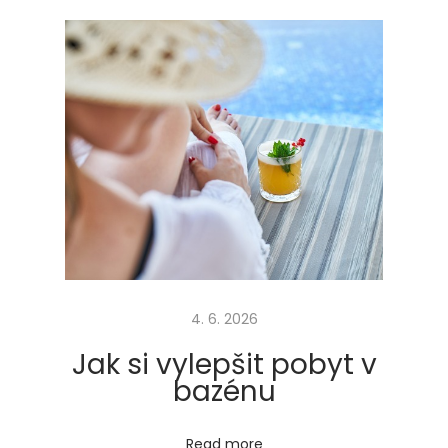
é
č
l
e
n
ě
n
í
o
t
v
4. 6. 2026
o
r
Jak si vylepšit pobyt v
ů
bazénu
Next
S
post:
k
Read more