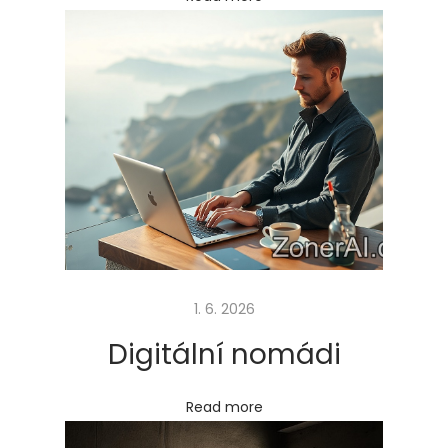
v
ě
l
é
p
r
o
d
u
k
t
1. 6. 2026
y
Digitální nomádi
p
r
Read more
o
v