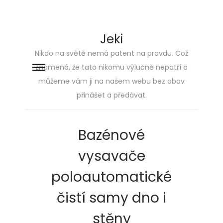
Jeki
Nikdo na světě nemá patent na pravdu. Což
znamená, že tato nikomu výlučně nepatří a
Skip
Skip
můžeme vám ji na našem webu bez obav
to
to
přinášet a předávat.
navigation
content
Bazénové
vysavače
poloautomatické
čistí samy dno i
stěny