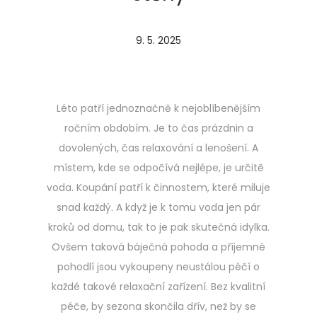
P
9. 5. 2025
o
s
t
Léto patří jednoznačně k nejoblíbenějším
e
ročním obdobím. Je to čas prázdnin a
d
dovolených, čas relaxování a lenošení. A
o
místem, kde se odpočívá nejlépe, je určitě
n
voda. Koupání patří k činnostem, které miluje
snad každý. A když je k tomu voda jen pár
kroků od domu, tak to je pak skutečná idylka.
Ovšem taková báječná pohoda a příjemné
pohodlí jsou vykoupeny neustálou péčí o
každé takové relaxační zařízení. Bez kvalitní
péče, by sezona skončila dřív, než by se