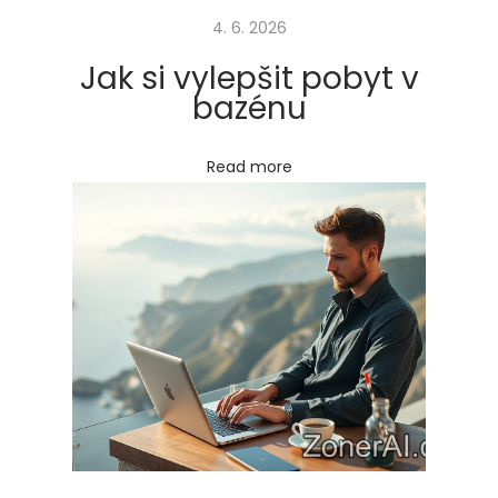
á
4. 6. 2026
t
k
Jak si vylepšit pobyt v
o
bazénu
d
o
Read more
b
é
m
u
s
e
z
e
n
í